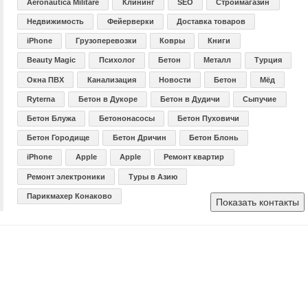
Aeronautica Militare
Клининг
SEO
Строймагазин
Недвижимость
Фейерверки
Доставка товаров
iPhone
Грузоперевозки
Ковры
Книги
Beauty Magic
Психолог
Бетон
Металл
Турция
Окна ПВХ
Канализация
Новости
Бетон
Мёд
Ryterna
Бетон в Дукоре
Бетон в Дудичи
Сыпучие
Бетон Блужа
Бетононасосы
Бетон Пуховичи
Бетон Городище
Бетон Дричин
Бетон Блонь
iPhone
Apple
Apple
Ремонт квартир
Ремонт электроники
Туры в Азию
Парикмахер Конаково
Показать контакты