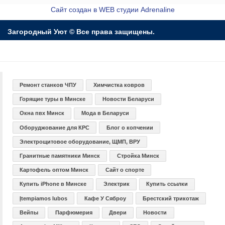
Сайт создан в WEB студии Adrenaline
Загородный Уют © Все права защищены.
Ремонт станков ЧПУ
Химчистка ковров
Горящие туры в Минске
Новости Беларуси
Окна пвх Минск
Мода в Беларуси
Оборуджование для КРС
Блог о копчении
Электрощитовое оборудование, ЩМП, ВРУ
Гранитные памятники Минск
Стройка Минск
Картофель оптом Минск
Сайт о спорте
Купить iPhone в Минске
Электрик
Купить ссылки
Įtempiamos lubos
Кафе У Сяброу
Брестский трикотаж
Вейпы
Парфюмерия
Двери
Новости