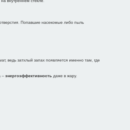
на внутреннем стекле.
отверстия. Попавшие насекомые либо пыль
т, ведь затхлый запах появляется именно там, где
а –
энергоэффективность
даже в жару.