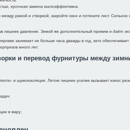
стью, кусочная замена малоэффективна.
и между рамой и створкой, закройте окно и потяните лист. Сильное
рав лишнее давление. Зимой же дополнительный прижим и
даёт эк
лировке занимает не больше часа дважды в год, зато обеспечивает 
юрпризов много лет.
ворки и перевод фурнитуры между зимн
т тепло- и шумоизоляция. Летом лишнее усилие вызывает износ ре
задач:
ции в жару;
тановлен