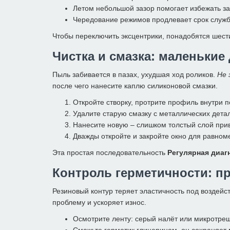
Летом небольшой зазор помогает избежать з
Чередование режимов продлевает срок служб
Чтобы переключить эксцентрики, понадобятся шести
Чистка и смазка: маленькие
Пыль забивается в пазах, ухудшая ход роликов.
Не 
после чего нанесите каплю силиконовой смазки.
Откройте створку, протрите профиль внутри п
Удалите старую смазку с металлических дета
Нанесите новую – слишком толстый слой прив
Дважды откройте и закройте окно для равном
Эта простая последовательность
Регулярная диаг
Контроль герметичности: п
Резиновый контур теряет эластичность под воздей
проблему и ускоряет износ.
Осмотрите ленту: серый налёт или микротре
Смажьте герметик глицерином, он сохраняет 