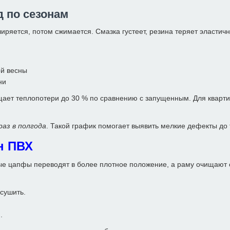
д по сезонам
ряется, потом сжимается. Смазка густеет, резина теряет эластичн
ой весны
ни
ает теплопотери до 30 % по сравнению с запущенным. Для квартир
раз в полгода
. Такой график помогает выявить мелкие дефекты до т
н ПВХ
е цапфы переводят в более плотное положение, а раму очищают о
сушить.
.