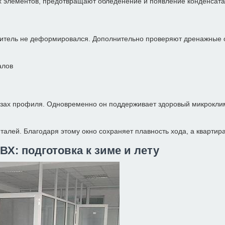
 элементов, предотвращают обледенение и появление конденсата 
нитель не деформировался. Дополнительно проверяют дренажные 
алов
азах профиля. Одновременно он поддерживает здоровый микроклима
алей. Благодаря этому окно сохраняет плавность хода, а квартир
Х: подготовка к зиме и лету