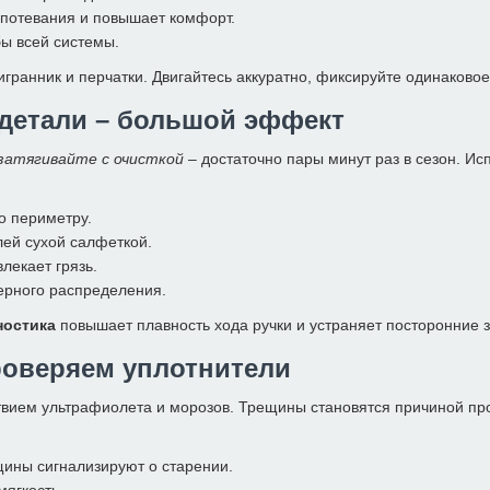
апотевания и повышает комфорт.
ы всей системы.
гранник и перчатки. Двигайтесь аккуратно, фиксируйте одинаково
 детали – большой эффект
затягивайте с очисткой
– достаточно пары минут раз в сезон. Исп
о периметру.
лей сухой салфеткой.
лекает грязь.
ерного распределения.
ностика
повышает плавность хода ручки и устраняет посторонние з
роверяем уплотнители
ствием ультрафиолета и морозов. Трещины становятся причиной п
щины сигнализируют о старении.
мягкость.