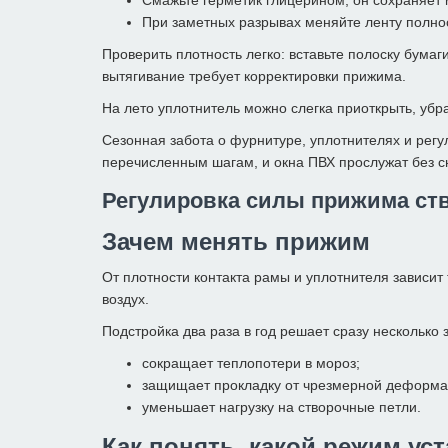
При заметных разрывах меняйте ленту полно
Проверить плотность легко: вставьте полоску бумаг
вытягивание требует корректировки прижима.
На лето уплотнитель можно слегка приоткрыть, уб
Сезонная забота о фурнитуре, уплотнителях и регу
перечисленным шагам, и окна ПВХ прослужат без с
Регулировка силы прижима ст
Зачем менять прижим
От плотности контакта рамы и уплотнителя зависи
воздух.
Подстройка два раза в год решает сразу несколько 
сокращает теплопотери в мороз;
защищает прокладку от чрезмерной деформа
уменьшает нагрузку на створочные петли.
Как понять, какой режим ус