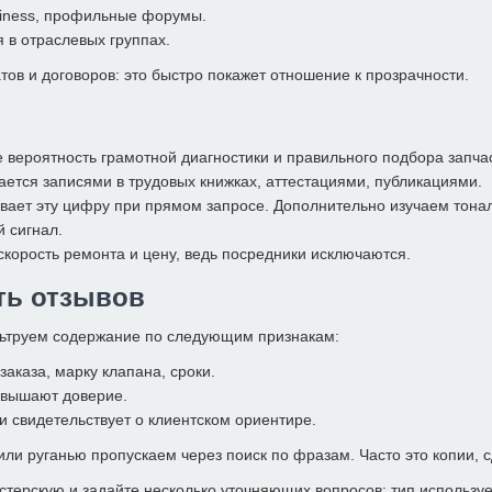
siness, профильные форумы.
 в отраслевых группах.
ов и договоров: это быстро покажет отношение к прозрачности.
 вероятность грамотной диагностики и правильного подбора запча
ается записями в трудовых книжках, аттестациями, публикациями.
ивает эту цифру при прямом запросе. Дополнительно изучаем тона
 сигнал.
скорость ремонта и цену, ведь посредники исключаются.
ть отзывов
ильтруем содержание по следующим признакам:
аказа, марку клапана, сроки.
овышают доверие.
и свидетельствует о клиентском ориентире.
и руганью пропускаем через поиск по фразам. Часто это копии, 
терскую и задайте несколько уточняющих вопросов: тип используе