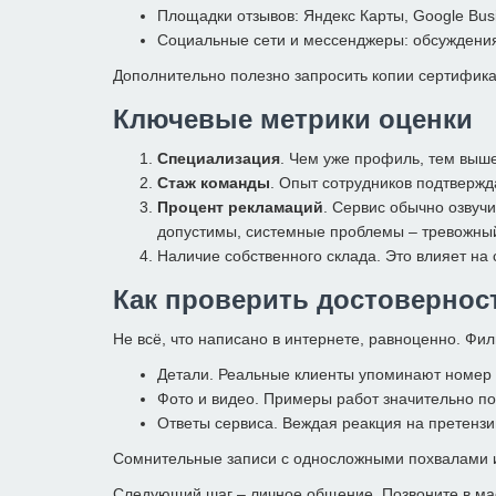
Площадки отзывов: Яндекс Карты, Google Bu
Социальные сети и мессенджеры: обсуждения
Дополнительно полезно запросить копии сертификат
Ключевые метрики оценки
Специализация
. Чем уже профиль, тем выше
Стаж команды
. Опыт сотрудников подтвержд
Процент рекламаций
. Сервис обычно озвуч
допустимы, системные проблемы – тревожный
Наличие собственного склада. Это влияет на 
Как проверить достовернос
Не всё, что написано в интернете, равноценно. Ф
Детали. Реальные клиенты упоминают номер з
Фото и видео. Примеры работ значительно п
Ответы сервиса. Веждая реакция на претензи
Сомнительные записи с односложными похвалами ил
Следующий шаг – личное общение. Позвоните в мас