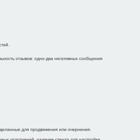
стей.
льность отзывов: одно-два негативных сообщения
сделанные для продвижения или очернения.
мых уплотнений, наличие стенда для настройки