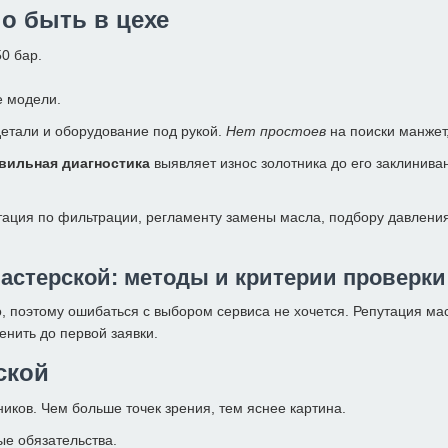
но быть в цехе
0 бар.
 модели.
етали и оборудование под рукой.
Нет простоев
на поиски манжет
вильная диагностика
выявляет износ золотника до его заклинива
тация по фильтрации, регламенту замены масла, подбору давлени
астерской: методы и критерии проверки
 поэтому ошибаться с выбором сервиса не хочется. Репутация маст
енить до первой заявки.
ской
ков. Чем больше точек зрения, тем яснее картина.
ые обязательства.